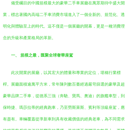
備受矚目的中國規模最大的豪華二手車展廳在萬眾期待中盛大開
業，標志著國內高端二手車消費市場進入了一個全新的、規范化、透
明化與體驗至上的時代。這不僅是一個展廳的開幕，更是一種消費理
念的升級和產業格局的革新。
一、 規模之最，匯聚全球奢華座駕
此次開業的展廳，以其宏大的體量和專業的定位，堪稱行業標
桿。展廳面積逾萬平方米，常年陳列數百臺經過嚴苛篩選的豪華及超
豪華品牌二手車，從德系三強（奔馳、寶馬、奧迪）的旗艦車型，到
保時捷、瑪莎拉蒂的經典跑車，乃至勞斯萊斯、賓利等頂級座駕，應
有盡有。車輛覆蓋從準新車到具有收藏價值的經典老車，為不同需求