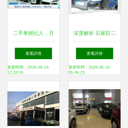
二手車經紀人，月
深度解析 石家莊二
入五萬很輕松？
手奧迪A6L 2.4舒適
查看詳情
查看詳情
——揭開汽車銷售
型——雄宇二手車
更新時間：2026-06-19
更新時間：2026-06-19
12:28:05
05:46:23
行業的光環與挑戰
經紀華夏網掛牌車
評